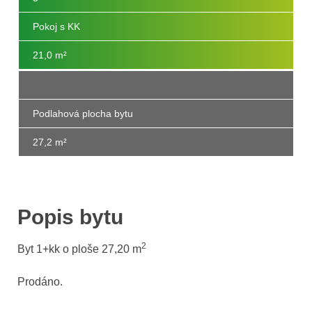
Pokoj s KK
21,0 m²
Podlahová plocha bytu
27,2 m
²
Popis bytu
2
Byt 1+kk o ploše 27,20
m
Prodáno.