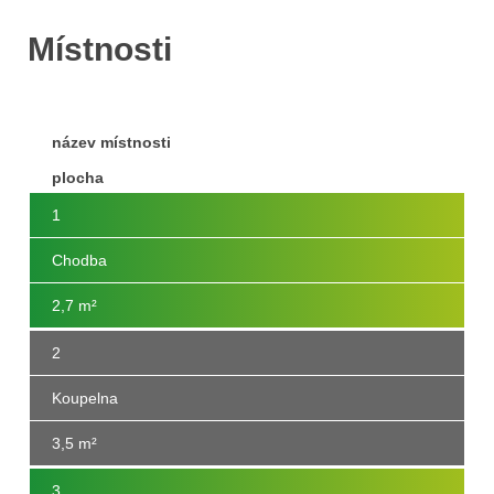
Místnosti
název místnosti
plocha
1
Chodba
2,7 m²
2
Koupelna
3,5 m²
3