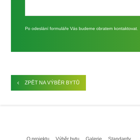
Po odeslání formuláře Vás budeme obratem kontaktovat.
ZPĚT NA VÝBĚR BYTŮ
O projektu
Výběr bytu
Galerie
Standardy