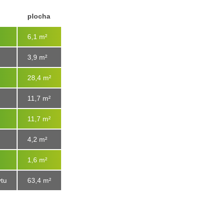
plocha
6,1 m²
3,9 m²
28,4 m²
11,7 m²
11,7 m²
4,2 m²
1,6 m²
tu
63,4 m
²