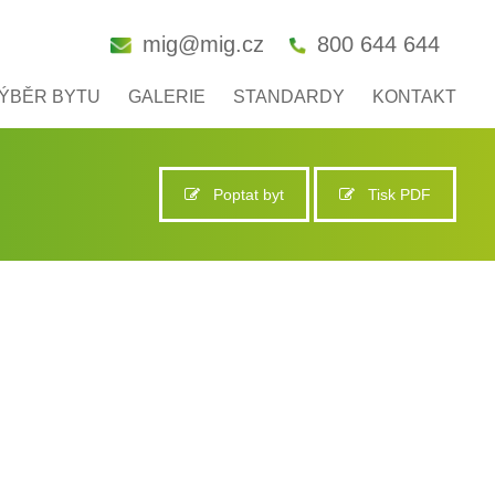
mig@mig.cz
800 644 644
ÝBĚR BYTU
GALERIE
STANDARDY
KONTAKT
Poptat byt
Tisk PDF