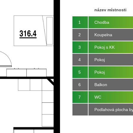
název místnosti
1
Chodba
2
Koupelna
3
Pokoj s KK
4
Pokoj
5
Pokoj
6
Balkon
7
WC
Podlahová plocha by