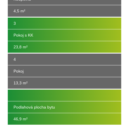
4,5 m²
3
Pokoj s KK
23,8 m²
4
Pokoj
13,3 m²
Podlahová plocha bytu
46,9 m
²