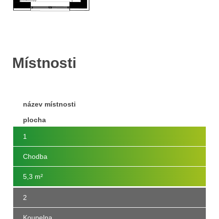
Místnosti
název místnosti
plocha
1
Chodba
5,3 m²
2
Koupelna