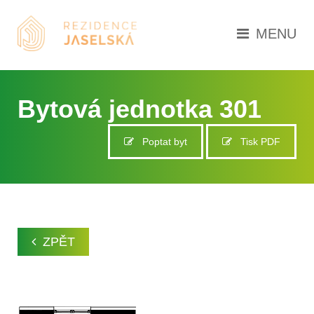
MENU
Bytová jednotka 301
Poptat byt
Tisk PDF
ZPĚT