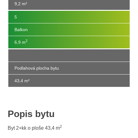
9,2 m²
5
Balkon
2
6,9 m
Podlahová plocha bytu
43,4 m
²
Popis bytu
2
Byt 2+kk o ploše 43,4
m