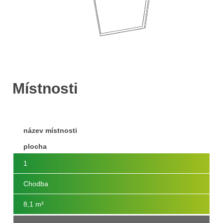
Místnosti
název místnosti
plocha
1
Chodba
8,1 m²