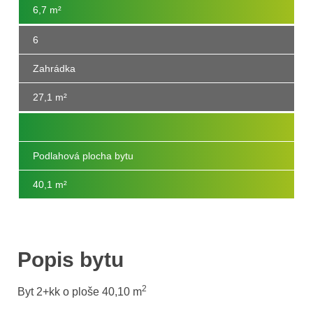
6,7
m²
6
Zahrádka
27,1
m²
Podlahová plocha bytu
40,1 m
²
Popis bytu
2
Byt 2+kk o ploše 40,10
m