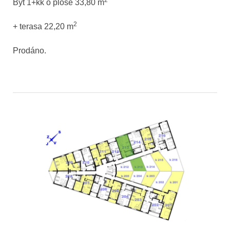
Byt 1+kk o ploše 33,80
m
2
+ terasa 22,20 m
Prodáno.