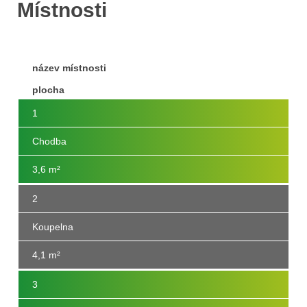
Místnosti
název místnosti
plocha
1
Chodba
3,6 m²
2
Koupelna
4,1 m²
3