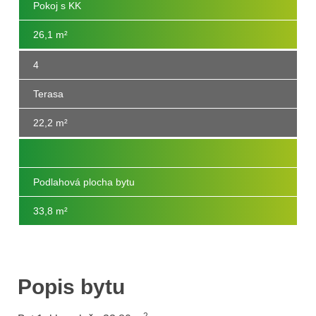
Pokoj s KK
26,1 m²
4
Terasa
22,2
m²
Podlahová plocha bytu
33,8 m
²
Popis bytu
2